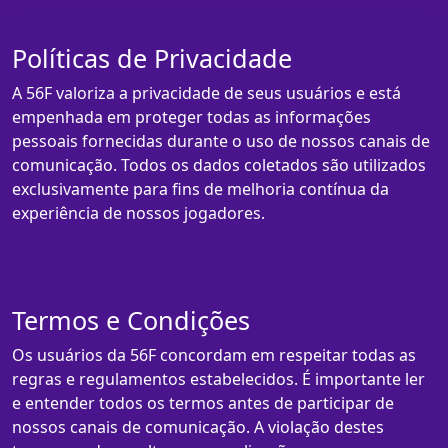
Políticas de Privacidade
A 56F valoriza a privacidade de seus usuários e está
empenhada em proteger todas as informações
pessoais fornecidas durante o uso de nossos canais de
comunicação. Todos os dados coletados são utilizados
exclusivamente para fins de melhoria contínua da
experiência de nossos jogadores.
Termos e Condições
Os usuários da 56F concordam em respeitar todas as
regras e regulamentos estabelecidos. É importante ler
e entender todos os termos antes de participar de
nossos canais de comunicação. A violação destes