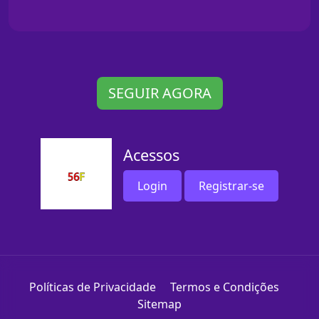
SEGUIR AGORA
Acessos
Login
Registrar-se
Políticas de Privacidade
Termos e Condições
Sitemap