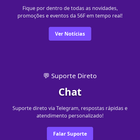
Fique por dentro de todas as novidades,
promoções e eventos da 56F em tempo real!
Ver Notícias
💬 Suporte Direto
Chat
Suporte direto via Telegram, respostas rápidas e
atendimento personalizado!
Falar Suporte