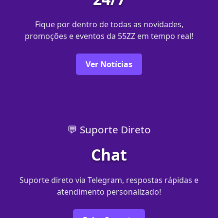
Fique por dentro de todas as novidades,
promoções e eventos da 55ZZ em tempo real!
Ver Notícias
💬 Suporte Direto
Chat
Suporte direto via Telegram, respostas rápidas e
atendimento personalizado!