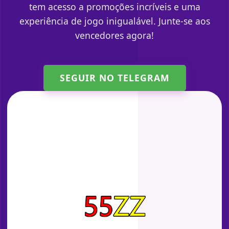
tem acesso a promoções incríveis e uma
experiência de jogo inigualável. Junte-se aos
vencedores agora!
SEGUIR NO TELEGRAM