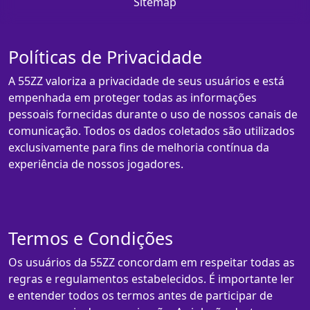
Sitemap
Políticas de Privacidade
A 55ZZ valoriza a privacidade de seus usuários e está
empenhada em proteger todas as informações
pessoais fornecidas durante o uso de nossos canais de
comunicação. Todos os dados coletados são utilizados
exclusivamente para fins de melhoria contínua da
experiência de nossos jogadores.
Termos e Condições
Os usuários da 55ZZ concordam em respeitar todas as
regras e regulamentos estabelecidos. É importante ler
e entender todos os termos antes de participar de