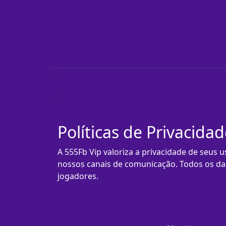
Políticas de Privacida
A 555Fb Vip valoriza a privacidade de seus
nossos canais de comunicação. Todos os dad
jogadores.