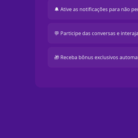
🔔 Ative as notificações para não p
💬 Participe das conversas e interaj
🎁 Receba bônus exclusivos autom