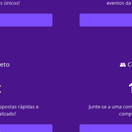
s únicos!
eventos da
reto
👥 
t
espostas rápidas e
Junte-se a uma com
lizado!
compa
e