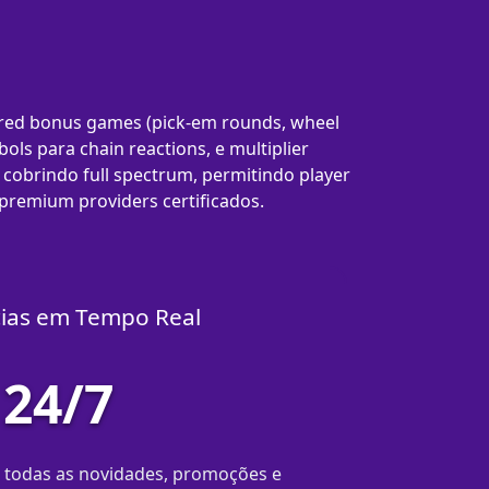
ggered bonus games (pick-em rounds, wheel
ls para chain reactions, e multiplier
 cobrindo full spectrum, permitindo player
 premium providers certificados.
cias em Tempo Real
24/7
e todas as novidades, promoções e