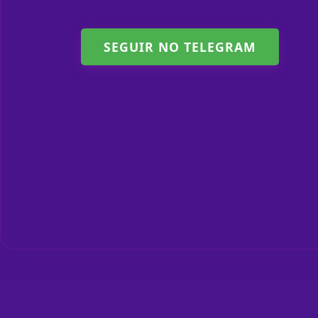
SEGUIR NO TELEGRAM