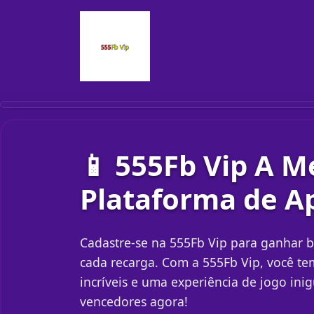
📱 555Fb Vip A M
Plataforma de A
Cadastre-se na 555Fb Vip para ganhar 
cada recarga. Com a 555Fb Vip, você t
incríveis e uma experiência de jogo inig
vencedores agora!