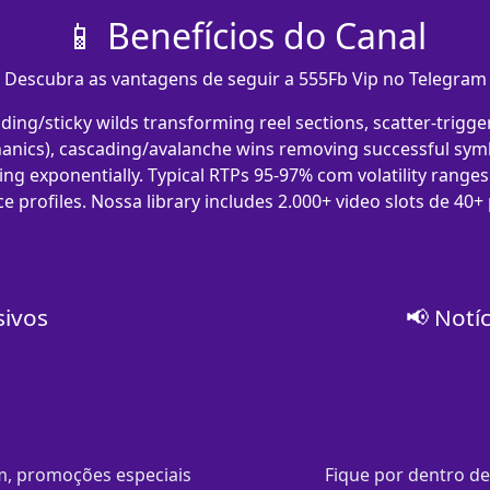
📱 Benefícios do Canal
Descubra as vantagens de seguir a 555Fb Vip no Telegram
ding/sticky wilds transforming reel sections, scatter-tri
nics), cascading/avalanche wins removing successful symbo
ng exponentially. Typical RTPs 95-97% com volatility ranges
e profiles. Nossa library includes 2.000+ video slots de 40+
sivos
📢 Notí
m, promoções especiais
Fique por dentro d