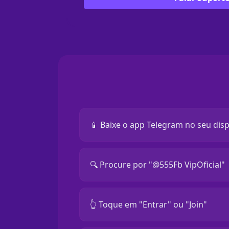
📱 Baixe o app Telegram no seu disp
🔍 Procure por "@555Fb VipOficial"
👆 Toque em "Entrar" ou "Join"