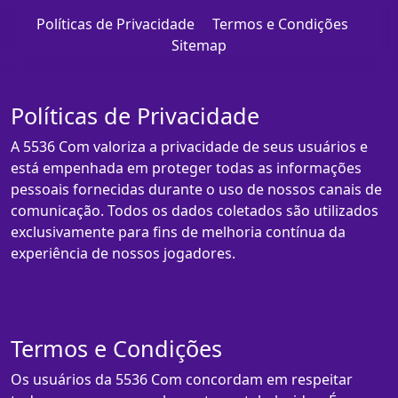
Políticas de Privacidade
Termos e Condições
Sitemap
Políticas de Privacidade
A 5536 Com valoriza a privacidade de seus usuários e
está empenhada em proteger todas as informações
pessoais fornecidas durante o uso de nossos canais de
comunicação. Todos os dados coletados são utilizados
exclusivamente para fins de melhoria contínua da
experiência de nossos jogadores.
Termos e Condições
Os usuários da 5536 Com concordam em respeitar