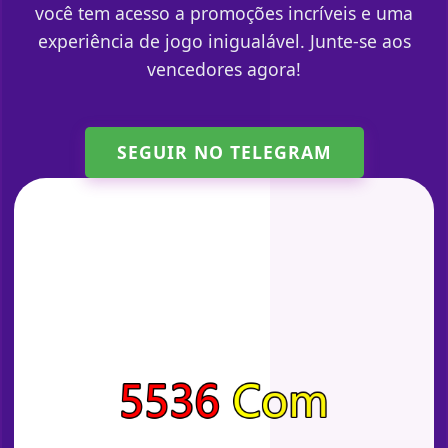
você tem acesso a promoções incríveis e uma
experiência de jogo inigualável. Junte-se aos
vencedores agora!
SEGUIR NO TELEGRAM