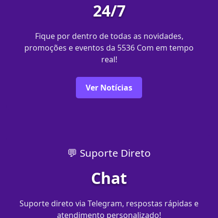
24/7
Fique por dentro de todas as novidades,
promoções e eventos da 5536 Com em tempo
real!
Ver Notícias
💬 Suporte Direto
Chat
Suporte direto via Telegram, respostas rápidas e
atendimento personalizado!