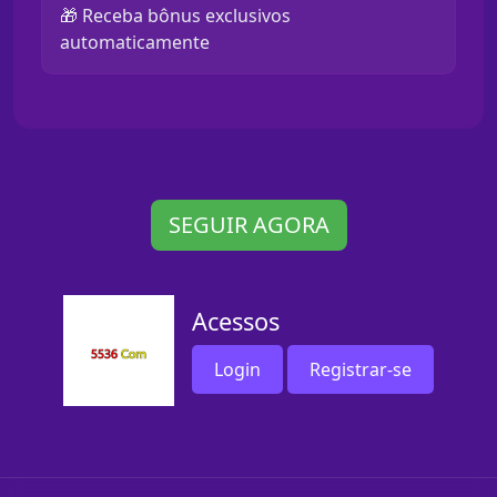
🎁 Receba bônus exclusivos
automaticamente
SEGUIR AGORA
Acessos
Login
Registrar-se