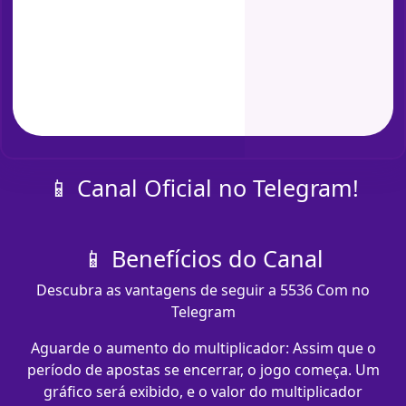
📱 Canal Oficial no Telegram!
📱 Benefícios do Canal
Descubra as vantagens de seguir a 5536 Com no
Telegram
Aguarde o aumento do multiplicador: Assim que o
período de apostas se encerrar, o jogo começa. Um
gráfico será exibido, e o valor do multiplicador