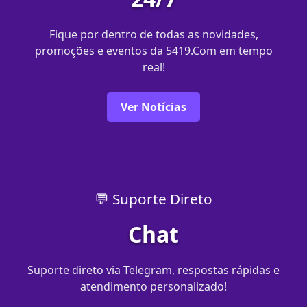
Fique por dentro de todas as novidades,
promoções e eventos da 5419.Com em tempo
real!
Ver Notícias
💬 Suporte Direto
Chat
Suporte direto via Telegram, respostas rápidas e
atendimento personalizado!