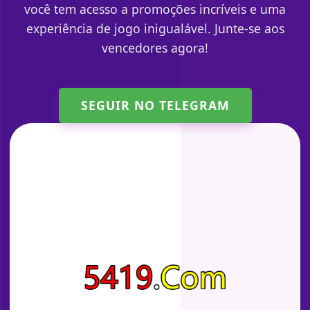
você tem acesso a promoções incríveis e uma
experiência de jogo inigualável. Junte-se aos
vencedores agora!
SEGUIR NO TELEGRAM