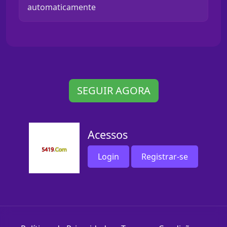
automaticamente
SEGUIR AGORA
Acessos
Login
Registrar-se