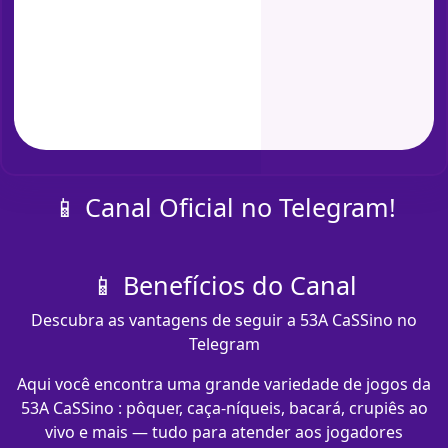
📱 Canal Oficial no Telegram!
📱 Benefícios do Canal
Descubra as vantagens de seguir a 53A CaSSino no
Telegram
Aqui você encontra uma grande variedade de jogos da
53A CaSSino : pôquer, caça-níqueis, bacará, crupiês ao
vivo e mais — tudo para atender aos jogadores