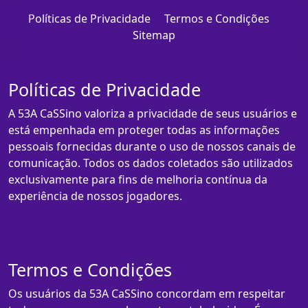
Políticas de Privacidade
Termos e Condições
Sitemap
Políticas de Privacidade
A 53A CaSSino valoriza a privacidade de seus usuários e
está empenhada em proteger todas as informações
pessoais fornecidas durante o uso de nossos canais de
comunicação. Todos os dados coletados são utilizados
exclusivamente para fins de melhoria contínua da
experiência de nossos jogadores.
Termos e Condições
Os usuários da 53A CaSSino concordam em respeitar