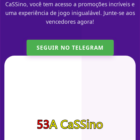
CaSSino, você tem acesso a promoções incríveis e
uma experiência de jogo inigualável. Junte-se aos
vencedores agora!
SEGUIR NO TELEGRAM