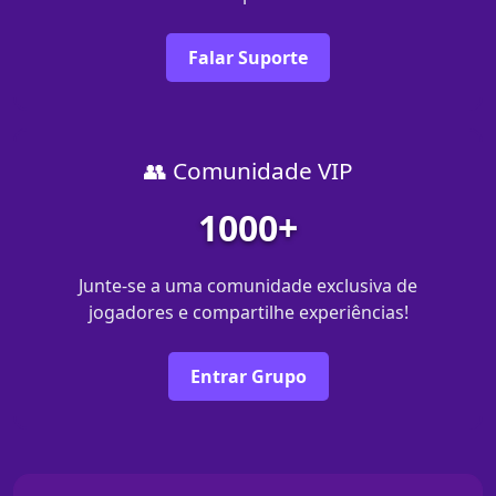
Falar Suporte
👥 Comunidade VIP
1000+
Junte-se a uma comunidade exclusiva de
jogadores e compartilhe experiências!
Entrar Grupo