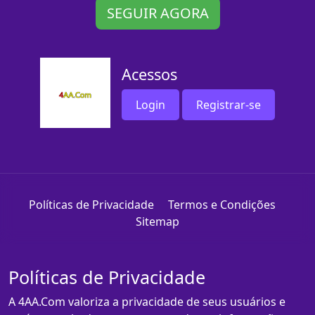
SEGUIR AGORA
Acessos
Login
Registrar-se
Políticas de Privacidade
Termos e Condições
Sitemap
Políticas de Privacidade
A 4AA.Com valoriza a privacidade de seus usuários e