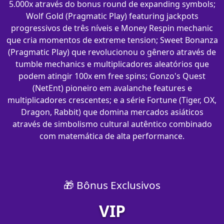
5.000x através do bonus round de expanding symbols;
Wolf Gold (Pragmatic Play) featuring jackpots
progressivos de três níveis e Money Respin mechanic
que cria momentos de extreme tension; Sweet Bonanza
(Pragmatic Play) que revolucionou o gênero através de
tumble mechanics e multiplicadores aleatórios que
podem atingir 100x em free spins; Gonzo's Quest
(NetEnt) pioneiro em avalanche features e
multiplicadores crescentes; e a série Fortune (Tiger, OX,
Dragon, Rabbit) que domina mercados asiáticos
através de simbolismo cultural autêntico combinado
com matemática de alta performance.
🎁 Bônus Exclusivos
VIP