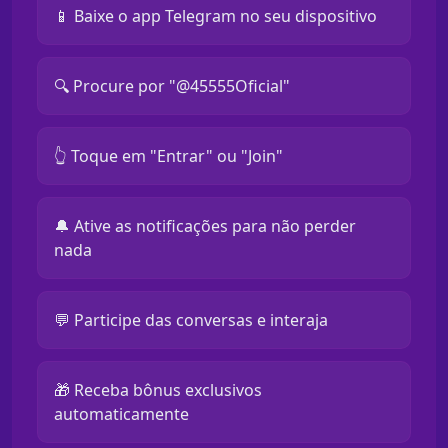
📱 Baixe o app Telegram no seu dispositivo
🔍 Procure por "@45555Oficial"
👆 Toque em "Entrar" ou "Join"
🔔 Ative as notificações para não perder
nada
💬 Participe das conversas e interaja
🎁 Receba bônus exclusivos
automaticamente