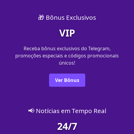
🎁 Bônus Exclusivos
VIP
Receba bônus exclusivos do Telegram,
promoções especiais e códigos promocionais
únicos!
Ver Bônus
📢 Notícias em Tempo Real
24/7