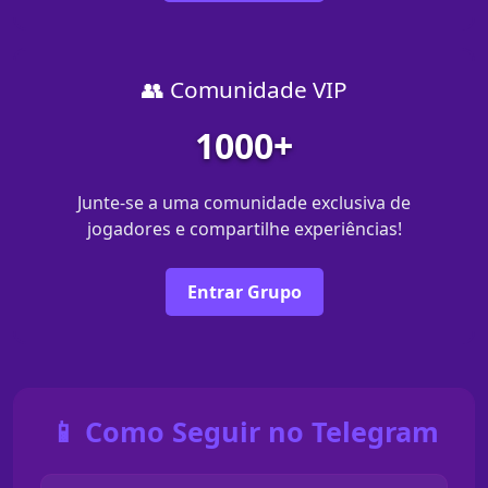
👥 Comunidade VIP
1000+
Junte-se a uma comunidade exclusiva de
jogadores e compartilhe experiências!
Entrar Grupo
📱 Como Seguir no Telegram