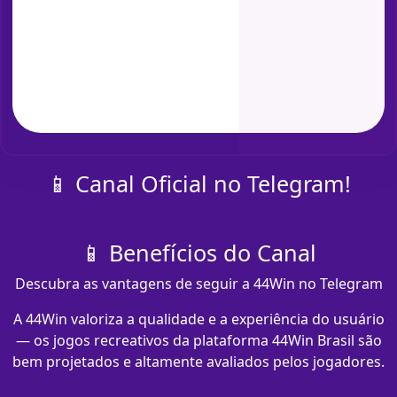
📱 Canal Oficial no Telegram!
📱 Benefícios do Canal
Descubra as vantagens de seguir a 44Win no Telegram
A 44Win valoriza a qualidade e a experiência do usuário
— os jogos recreativos da plataforma 44Win Brasil são
bem projetados e altamente avaliados pelos jogadores.