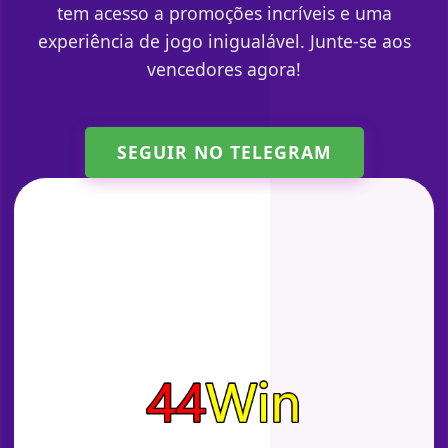
tem acesso a promoções incríveis e uma
experiência de jogo inigualável. Junte-se aos
vencedores agora!
SEGUIR NO TELEGRAM