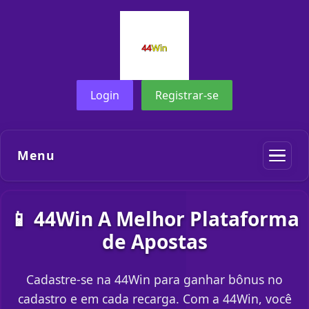
Login
Registrar-se
Menu
📱 44Win A Melhor Plataforma
de Apostas
Cadastre-se na 44Win para ganhar bônus no
cadastro e em cada recarga. Com a 44Win, você