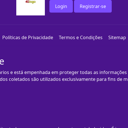
Login
Registrar-se
Políticas de Privacidade
Termos e Condições
Sitemap
de
uários e está empenhada em proteger todas as informações
os coletados são utilizados exclusivamente para fins de m