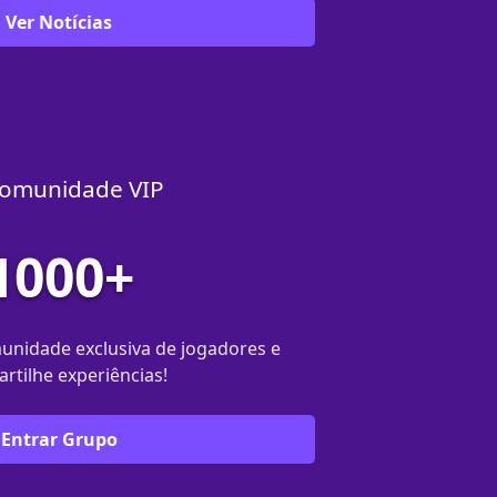
Ver Notícias
Comunidade VIP
1000+
unidade exclusiva de jogadores e
rtilhe experiências!
Entrar Grupo