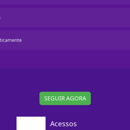
a
aticamente
SEGUIR AGORA
Acessos