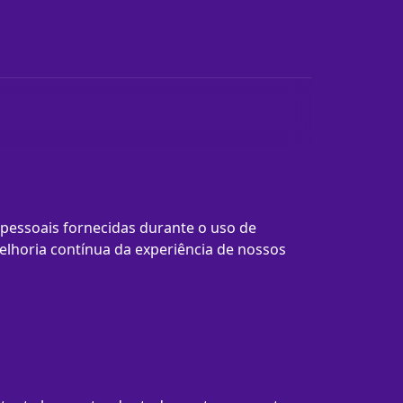
 pessoais fornecidas durante o uso de
elhoria contínua da experiência de nossos