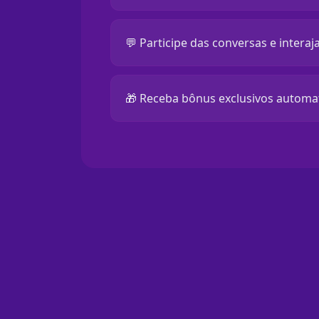
💬 Participe das conversas e interaj
🎁 Receba bônus exclusivos autom