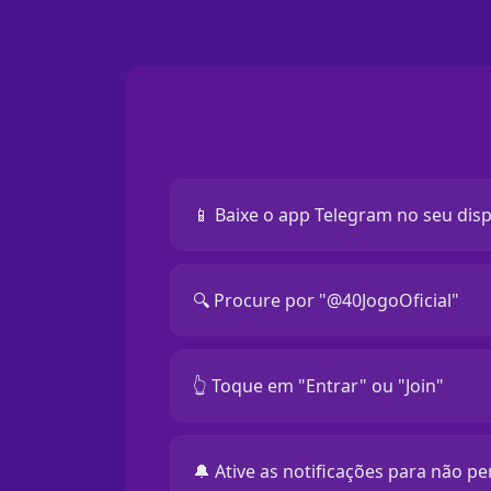
📱 Baixe o app Telegram no seu disp
🔍 Procure por "@40JogoOficial"
👆 Toque em "Entrar" ou "Join"
🔔 Ative as notificações para não p