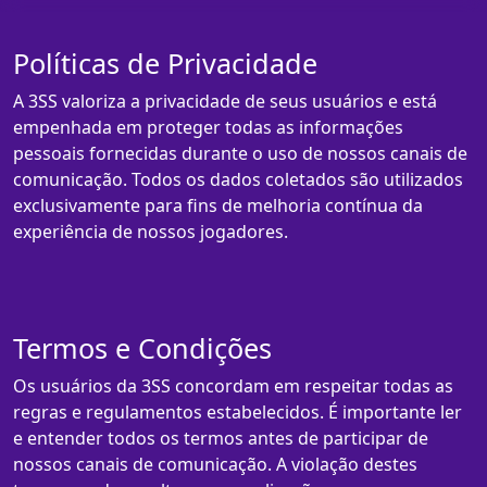
Políticas de Privacidade
A 3SS valoriza a privacidade de seus usuários e está
empenhada em proteger todas as informações
pessoais fornecidas durante o uso de nossos canais de
comunicação. Todos os dados coletados são utilizados
exclusivamente para fins de melhoria contínua da
experiência de nossos jogadores.
Termos e Condições
Os usuários da 3SS concordam em respeitar todas as
regras e regulamentos estabelecidos. É importante ler
e entender todos os termos antes de participar de
nossos canais de comunicação. A violação destes