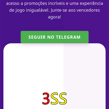
acesso a promoções incríveis e uma experiência
de jogo inigualável. Junte-se aos vencedores
agora!
SEGUIR NO TELEGRAM