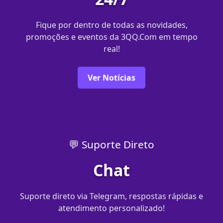
Fique por dentro de todas as novidades,
promoções e eventos da 3QQ.Com em tempo
real!
Ver Notícias
💬 Suporte Direto
Chat
Suporte direto via Telegram, respostas rápidas e
atendimento personalizado!