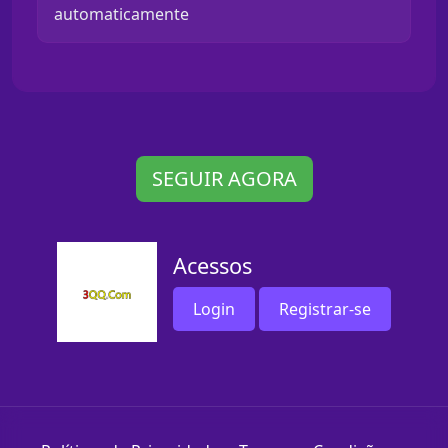
automaticamente
SEGUIR AGORA
Acessos
Login
Registrar-se