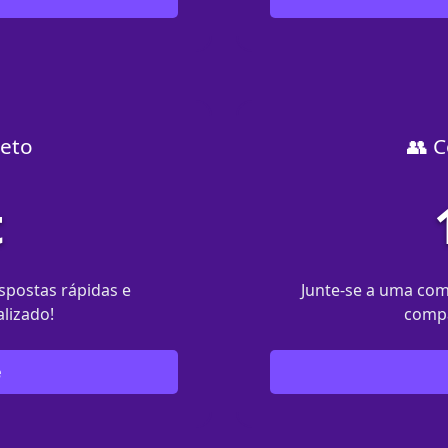
reto
👥 
t
espostas rápidas e
Junte-se a uma com
lizado!
compa
e