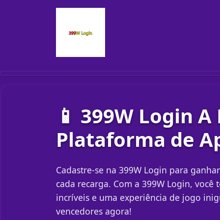
📱 399W Login A
Plataforma de A
Cadastre-se na 399W Login para ganhar
cada recarga. Com a 399W Login, você 
incríveis e uma experiência de jogo inig
vencedores agora!