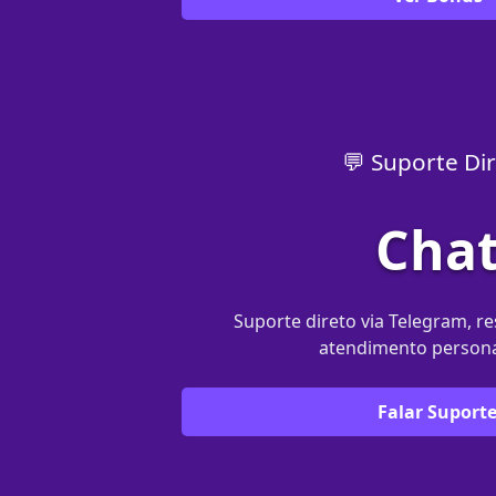
💬 Suporte Di
Cha
Suporte direto via Telegram, r
atendimento persona
Falar Suport