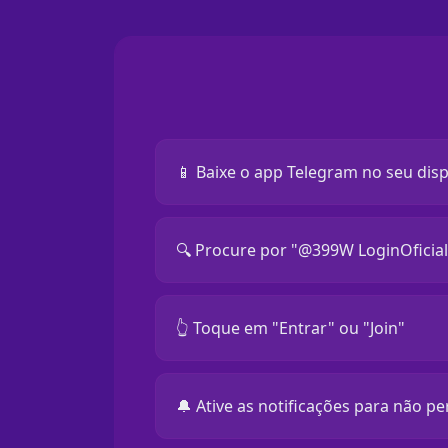
📱 Baixe o app Telegram no seu disp
🔍 Procure por "@399W LoginOficial
👆 Toque em "Entrar" ou "Join"
🔔 Ative as notificações para não p