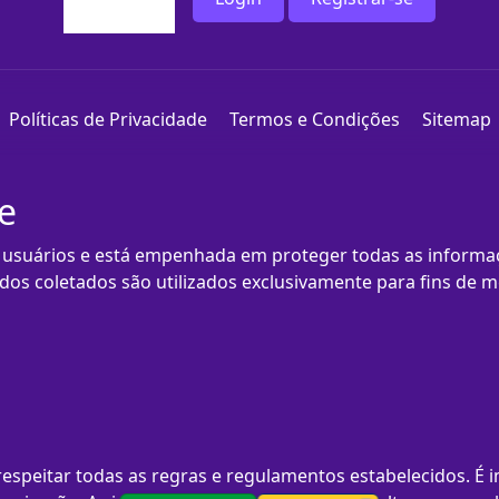
Políticas de Privacidade
Termos e Condições
Sitemap
de
s usuários e está empenhada em proteger todas as informa
os coletados são utilizados exclusivamente para fins de m
speitar todas as regras e regulamentos estabelecidos. É i