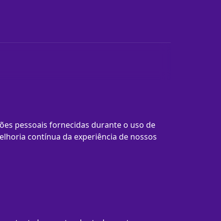
ões pessoais fornecidas durante o uso de
elhoria contínua da experiência de nossos