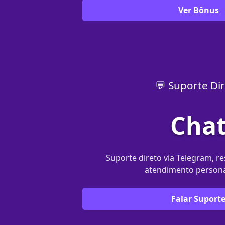
Ver Bônus
💬 Suporte Di
Cha
Suporte direto via Telegram, r
atendimento persona
Falar Suport