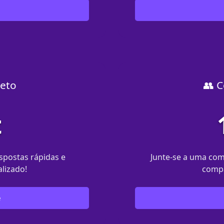
reto
👥 
t
espostas rápidas e
Junte-se a uma com
lizado!
compa
e