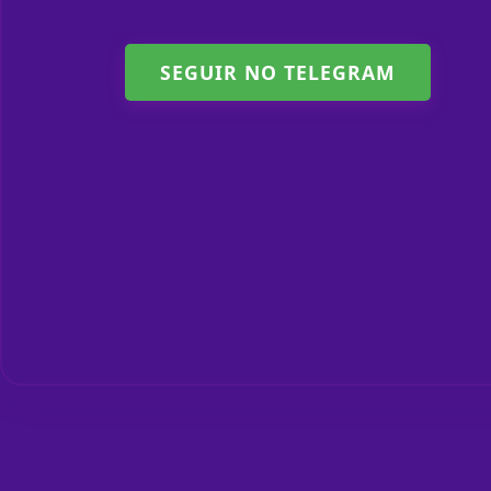
SEGUIR NO TELEGRAM