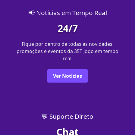
📢 Notícias em Tempo Real
24/7
Fique por dentro de todas as novidades,
promoções e eventos da 35T Jogo em tempo
real!
Ver Notícias
💬 Suporte Direto
Chat