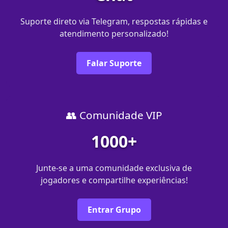
Suporte direto via Telegram, respostas rápidas e
atendimento personalizado!
Falar Suporte
👥 Comunidade VIP
1000+
Junte-se a uma comunidade exclusiva de
jogadores e compartilhe experiências!
Entrar Grupo