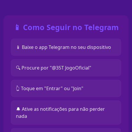
📱 Como Seguir no Telegram
📱 Baixe o app Telegram no seu dispositivo
🔍 Procure por "@35T JogoOficial"
👆 Toque em "Entrar" ou "Join"
🔔 Ative as notificações para não perder
nada