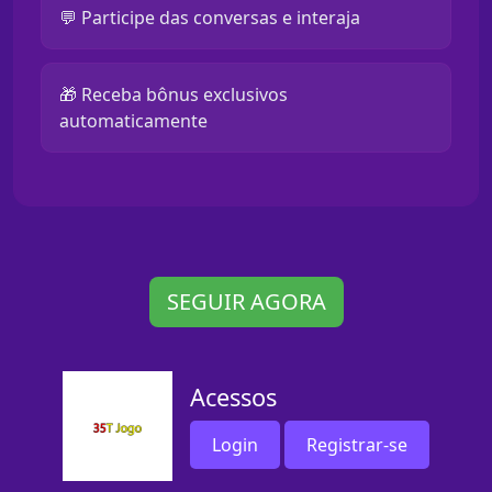
💬 Participe das conversas e interaja
🎁 Receba bônus exclusivos
automaticamente
SEGUIR AGORA
Acessos
Login
Registrar-se