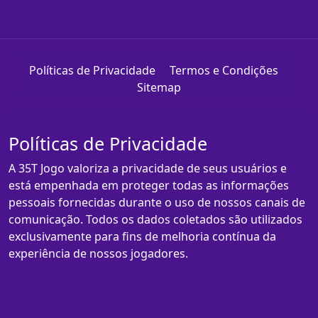
Políticas de Privacidade
Termos e Condições
Sitemap
Políticas de Privacidade
A 35T Jogo valoriza a privacidade de seus usuários e
está empenhada em proteger todas as informações
pessoais fornecidas durante o uso de nossos canais de
comunicação. Todos os dados coletados são utilizados
exclusivamente para fins de melhoria contínua da
experiência de nossos jogadores.