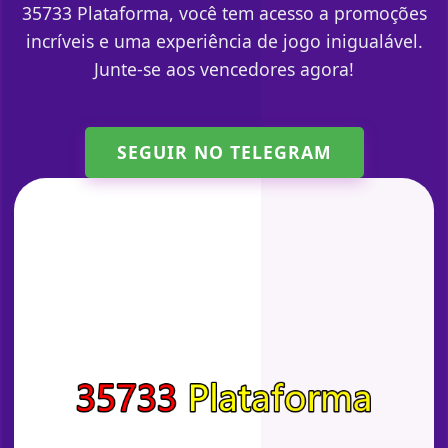
35733 Plataforma, você tem acesso a promoções
incríveis e uma experiência de jogo inigualável.
Junte-se aos vencedores agora!
SEGUIR NO TELEGRAM