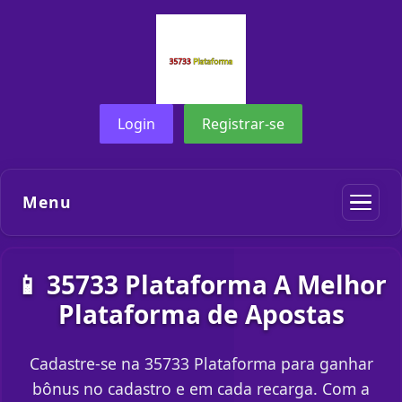
Login
Registrar-se
Menu
📱 35733 Plataforma A Melhor
Plataforma de Apostas
Cadastre-se na 35733 Plataforma para ganhar
bônus no cadastro e em cada recarga. Com a