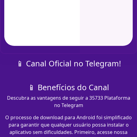
📱 Canal Oficial no Telegram!
📱 Benefícios do Canal
Descubra as vantagens de seguir a 35733 Plataforma
no Telegram
O processo de download para Android foi simplificado
para garantir que qualquer usuário possa instalar o
aplicativo sem dificuldades. Primeiro, acesse nossa