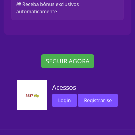
🎁 Receba bônus exclusivos
automaticamente
SEGUIR AGORA
Acessos
Login
Registrar-se