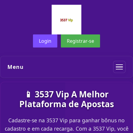
Login
Registrar-se
Menu
📱 3537 Vip A Melhor
Plataforma de Apostas
Cadastre-se na 3537 Vip para ganhar bônus no
cadastro e em cada recarga. Com a 3537 Vip, você