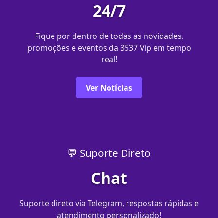
24/7
Fique por dentro de todas as novidades,
promoções e eventos da 3537 Vip em tempo
real!
Ver Notícias
💬 Suporte Direto
Chat
Suporte direto via Telegram, respostas rápidas e
atendimento personalizado!