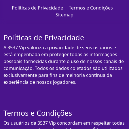
Políticas de Privacidade
Termos e Condições
Sitemap
Políticas de Privacidade
A 3537 Vip valoriza a privacidade de seus usuários e
está empenhada em proteger todas as informações
pessoais fornecidas durante o uso de nossos canais de
comunicação. Todos os dados coletados são utilizados
exclusivamente para fins de melhoria contínua da
experiência de nossos jogadores.
Termos e Condições
Os usuários da 3537 Vip concordam em respeitar todas