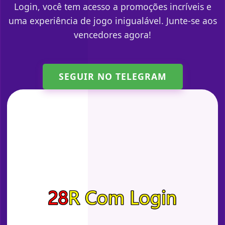
Login, você tem acesso a promoções incríveis e
uma experiência de jogo inigualável. Junte-se aos
vencedores agora!
SEGUIR NO TELEGRAM