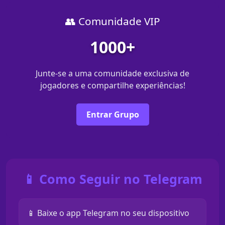
👥 Comunidade VIP
1000+
Junte-se a uma comunidade exclusiva de
jogadores e compartilhe experiências!
Entrar Grupo
📱 Como Seguir no Telegram
📱 Baixe o app Telegram no seu dispositivo