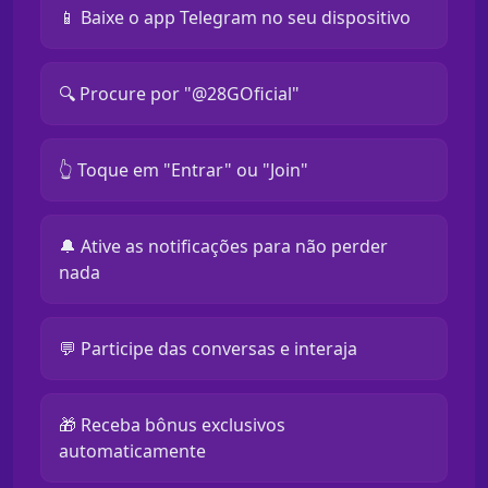
📱 Baixe o app Telegram no seu dispositivo
🔍 Procure por "@28GOficial"
👆 Toque em "Entrar" ou "Join"
🔔 Ative as notificações para não perder
nada
💬 Participe das conversas e interaja
🎁 Receba bônus exclusivos
automaticamente