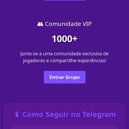
👥 Comunidade VIP
1000+
Junte-se a uma comunidade exclusiva de
jogadores e compartilhe experiências!
Entrar Grupo
📱 Como Seguir no Telegram