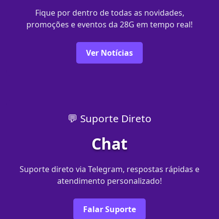
Fique por dentro de todas as novidades,
promoções e eventos da 28G em tempo real!
Ver Notícias
💬 Suporte Direto
Chat
Suporte direto via Telegram, respostas rápidas e
atendimento personalizado!
Falar Suporte