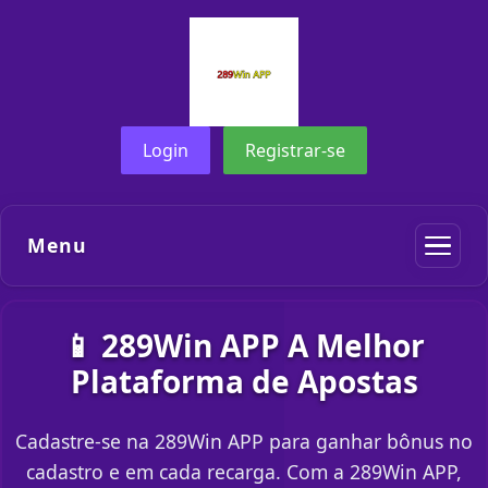
Login
Registrar-se
Menu
📱 289Win APP A Melhor
Plataforma de Apostas
Cadastre-se na 289Win APP para ganhar bônus no
cadastro e em cada recarga. Com a 289Win APP,