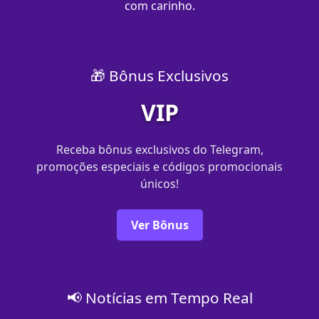
com carinho.
🎁 Bônus Exclusivos
VIP
Receba bônus exclusivos do Telegram,
promoções especiais e códigos promocionais
únicos!
Ver Bônus
📢 Notícias em Tempo Real