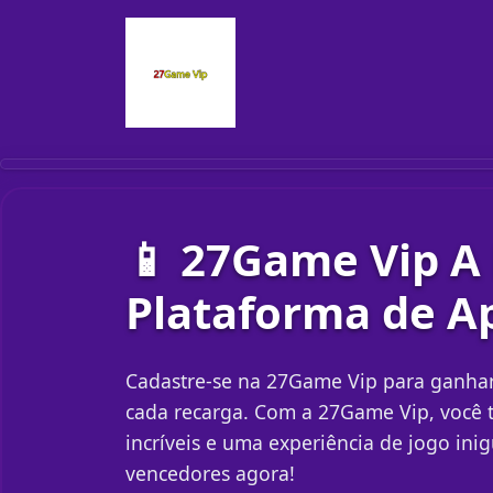
📱 27Game Vip A
Plataforma de A
Cadastre-se na 27Game Vip para ganha
cada recarga. Com a 27Game Vip, você
incríveis e uma experiência de jogo inig
vencedores agora!