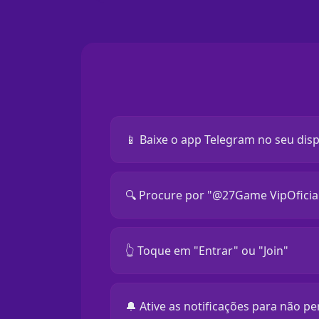
📱 Baixe o app Telegram no seu disp
🔍 Procure por "@27Game VipOficia
👆 Toque em "Entrar" ou "Join"
🔔 Ative as notificações para não p