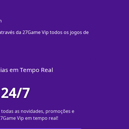
m
através da 27Game Vip todos os jogos de
cias em Tempo Real
24/7
e todas as novidades, promoções e
27Game Vip em tempo real!