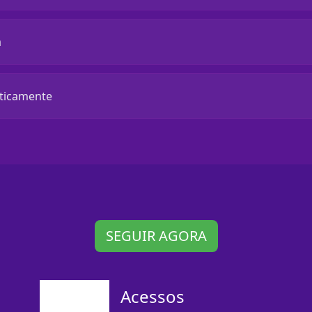
a
aticamente
SEGUIR AGORA
Acessos