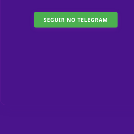
SEGUIR NO TELEGRAM