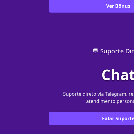
Ver Bônus
💬 Suporte Di
Cha
Suporte direto via Telegram, r
atendimento persona
Falar Suport