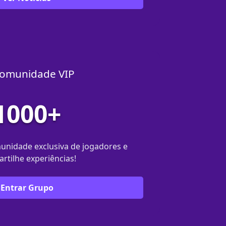
Comunidade VIP
1000+
unidade exclusiva de jogadores e
rtilhe experiências!
Entrar Grupo