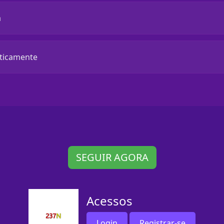
a
aticamente
SEGUIR AGORA
Acessos
Login
Registrar-se