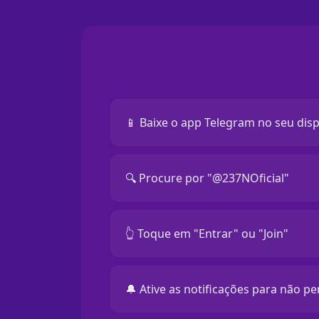
📱 Baixe o app Telegram no seu disp
🔍 Procure por "@237NOficial"
👆 Toque em "Entrar" ou "Join"
🔔 Ative as notificações para não p