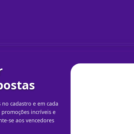
r
postas
 no cadastro e em cada
 promoções incríveis e
unte-se aos vencedores