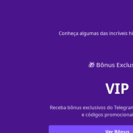
Conheça algumas das incríveis h
🎁 Bônus Exclu
VIP
Receba bônus exclusivos do Telegra
e códigos promocionai
Ver Bônus