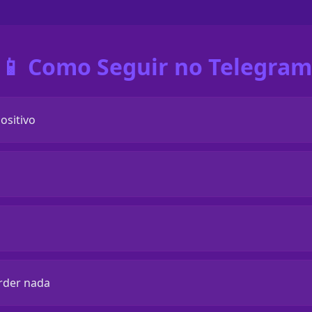
📱 Como Seguir no Telegram
ositivo
erder nada