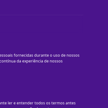
essoais fornecidas durante o uso de nossos
 contínua da experiência de nossos
nte ler e entender todos os termos antes