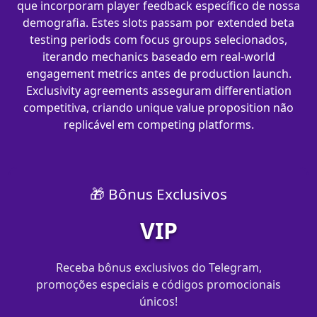
que incorporam player feedback específico de nossa
demografia. Estes slots passam por extended beta
testing periods com focus groups selecionados,
iterando mechanics baseado em real-world
engagement metrics antes de production launch.
Exclusivity agreements asseguram differentiation
competitiva, criando unique value proposition não
replicável em competing platforms.
🎁 Bônus Exclusivos
VIP
Receba bônus exclusivos do Telegram,
promoções especiais e códigos promocionais
únicos!