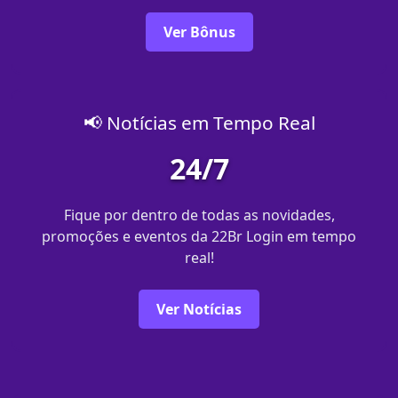
Ver Bônus
📢 Notícias em Tempo Real
24/7
Fique por dentro de todas as novidades,
promoções e eventos da 22Br Login em tempo
real!
Ver Notícias