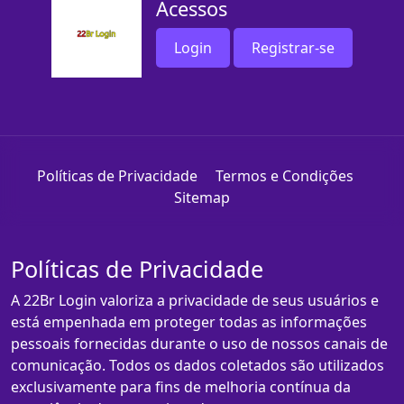
Acessos
Login
Registrar-se
Políticas de Privacidade
Termos e Condições
Sitemap
Políticas de Privacidade
A 22Br Login valoriza a privacidade de seus usuários e
está empenhada em proteger todas as informações
pessoais fornecidas durante o uso de nossos canais de
comunicação. Todos os dados coletados são utilizados
exclusivamente para fins de melhoria contínua da