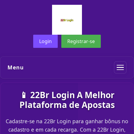
Login
Registrar-se
Menu
📱 22Br Login A Melhor
Plataforma de Apostas
Cadastre-se na 22Br Login para ganhar bônus no
cadastro e em cada recarga. Com a 22Br Login,