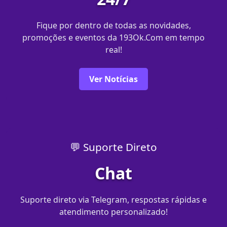
Fique por dentro de todas as novidades,
promoções e eventos da 193Ok.Com em tempo
real!
Ver Notícias
💬 Suporte Direto
Chat
Suporte direto via Telegram, respostas rápidas e
atendimento personalizado!