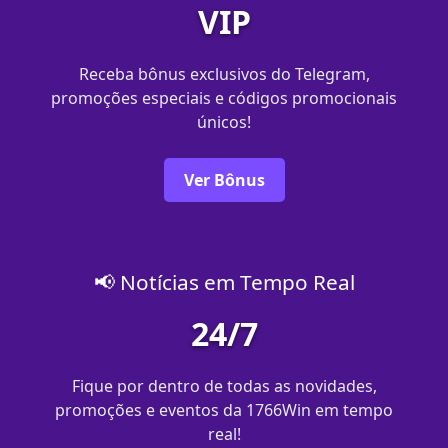
VIP
Receba bônus exclusivos do Telegram,
promoções especiais e códigos promocionais
únicos!
Ver Bônus
📢 Notícias em Tempo Real
24/7
Fique por dentro de todas as novidades,
promoções e eventos da 1766Win em tempo
real!