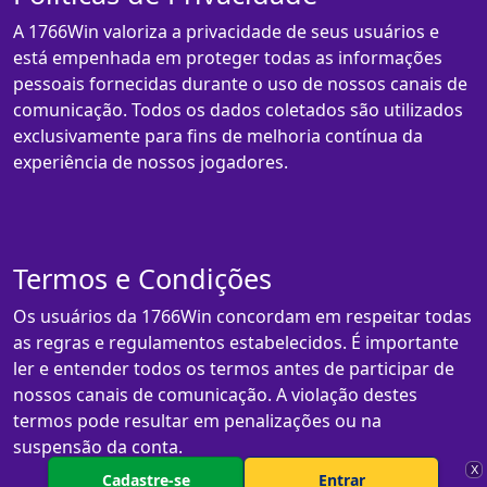
A 1766Win valoriza a privacidade de seus usuários e
está empenhada em proteger todas as informações
pessoais fornecidas durante o uso de nossos canais de
comunicação. Todos os dados coletados são utilizados
exclusivamente para fins de melhoria contínua da
experiência de nossos jogadores.
Termos e Condições
Os usuários da 1766Win concordam em respeitar todas
as regras e regulamentos estabelecidos. É importante
ler e entender todos os termos antes de participar de
nossos canais de comunicação. A violação destes
termos pode resultar em penalizações ou na
suspensão da conta.
X
Cadastre-se
Entrar