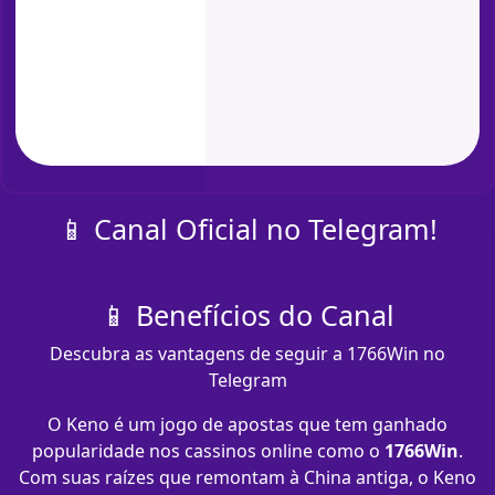
📱 Canal Oficial no Telegram!
📱 Benefícios do Canal
Descubra as vantagens de seguir a 1766Win no
Telegram
O Keno é um jogo de apostas que tem ganhado
popularidade nos cassinos online como o
1766Win
.
Com suas raízes que remontam à China antiga, o Keno