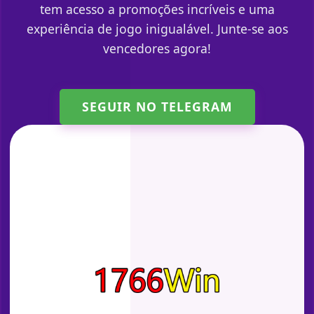
tem acesso a promoções incríveis e uma
experiência de jogo inigualável. Junte-se aos
vencedores agora!
SEGUIR NO TELEGRAM