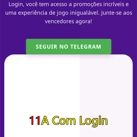
Login, você tem acesso a promoções incríveis e
uma experiência de jogo inigualável. Junte-se aos
vencedores agora!
SEGUIR NO TELEGRAM