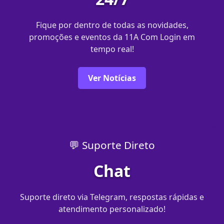
Fique por dentro de todas as novidades,
promoções e eventos da 11A Com Login em
tempo real!
Ver Notícias
💬 Suporte Direto
Chat
Suporte direto via Telegram, respostas rápidas e
atendimento personalizado!