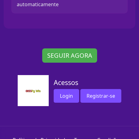
automaticamente
SEGUIR AGORA
Acessos
Login
Registrar-se