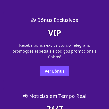
🎁 Bônus Exclusivos
VIP
Receba bônus exclusivos do Telegram,
promoções especiais e códigos promocionais
únicos!
Ver Bônus
📢 Notícias em Tempo Real
24/7